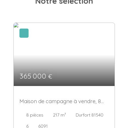
Notre sélection
365 000
€
Maison de campagne à vendre, 8
pièces - Durfort 81540
8
pièces
217
m²
Durfort 81540
6
6091