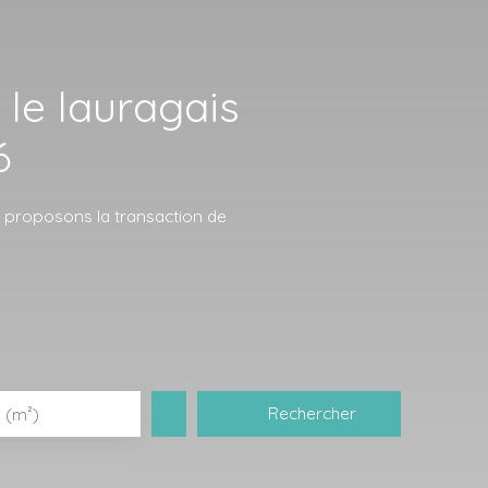
le lauragais
6
t proposons la transaction de
Rechercher
 (m²)