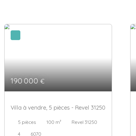
190 000
€
Villa à vendre, 5 pièces - Revel 31250
5
pièces
100
m²
Revel 31250
4
6070