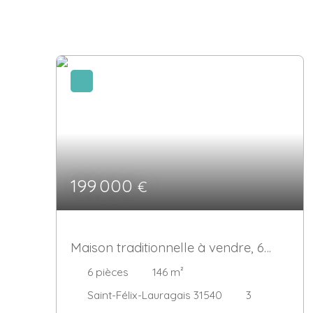
199 000
€
Maison traditionnelle à vendre, 6
pièces - Saint-Félix-Lauragais 31540
6
pièces
146
m²
Saint-Félix-Lauragais 31540
3