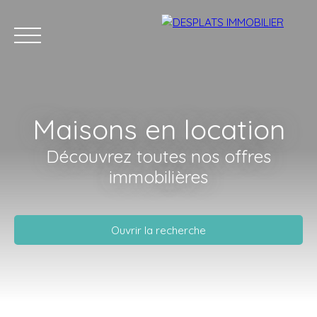
Maisons en location
Découvrez toutes nos offres
Accueil
Acheter
Louer
Vendre
Contact
immobilières
Estimation
Ouvrir la recherche
Vente
Location
Type de bien
Maison