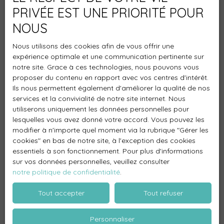
PRIVÉE EST UNE PRIORITÉ POUR
Mentions légales
NOUS
Politique de confidentialité
Nous utilisons des cookies afin de vous offrir une
Plan du site
expérience optimale et une communication pertinente sur
Gérer les cookies
notre site. Grace à ces technologies, nous pouvons vous
proposer du contenu en rapport avec vos centres d'intérêt.
Propulsé par
Ils nous permettent également d'améliorer la qualité de nos
services et la convivialité de notre site internet. Nous
utiliserons uniquement les données personnelles pour
lesquelles vous avez donné votre accord. Vous pouvez les
modifier à n'importe quel moment via la rubrique ″Gérer les
+33 5 34 66 69 29
cookies″ en bas de notre site, à l'exception des cookies
essentiels à son fonctionnement. Pour plus d'informations
sur vos données personnelles, veuillez consulter
notre politique de confidentialité
.
14 boulevard Carnot
Tout accepter
Tout refuser
TousRevel
Personnaliser