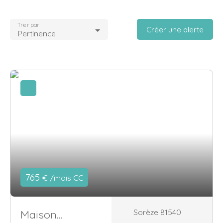
Localisation
Trier par
Créer une alerte
Pertinence
Loyer max (€/mois)
Surface min (m²)
Rechercher
765
€ /mois CC
Sorèze 81540
Maison