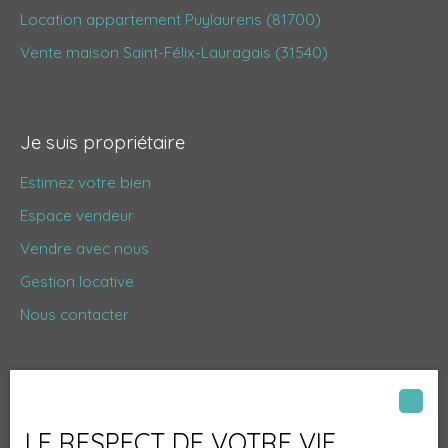
Location appartement Puylaurens (81700)
candidature soumis à
validation par une
Vente maison Saint-Félix-Lauragais (31540)
assurance de loyers
impayés.
Je suis propriétaire
Estimez votre bien
Espace vendeur
Vendre avec nous
Gestion locative
Nous contacter
Informations
LE RESPECT DE VOTRE VIE
Nos honoraires