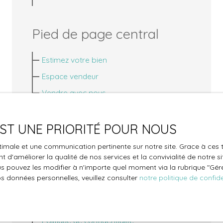
Pied de page central
Estimez votre bien
Espace vendeur
Vendre avec nous
Gestion locative
Nous contacter
 EST UNE PRIORITÉ POUR NOUS
optimale et une communication pertinente sur notre site. Grace à c
 d'améliorer la qualité de nos services et la convivialité de notre s
Pied de page droit
 pouvez les modifier à n'importe quel moment via la rubrique ″Gérer
os données personnelles, veuillez consulter
notre politique de confide
Nos honoraires
Mentions légales
Politique de confidentialité