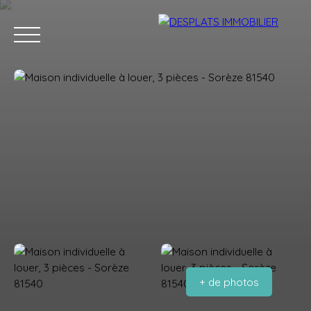
Accueil
Acheter
Louer
Vendre
Contact
Estimation
+ de photos