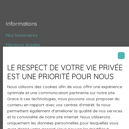
Informations
Nos honoraires
Mentions légales
Politique de confidentialité
Plan du site
LE RESPECT DE VOTRE VIE PRIVÉE
Gérer les cookies
EST UNE PRIORITÉ POUR NOUS
Propulsé par
Nous utilisons des cookies afin de vous offrir une expérience
optimale et une communication pertinente sur notre site.
Grace à ces technologies, nous pouvons vous proposer du
contenu en rapport avec vos centres d'intérêt. Ils nous
permettent également d'améliorer la qualité de nos services
+33 5 34 66 69 29
et la convivialité de notre site internet. Nous utiliserons
uniquement les données personnelles pour lesquelles vous