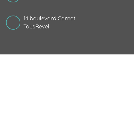
14 boulevard Carnot
TousRevel