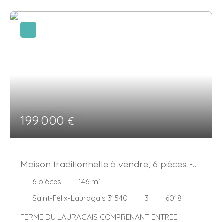
199 000
€
Maison traditionnelle à vendre, 6 pièces -
Saint-Félix-Lauragais 31540
6
pièces
146
m²
Saint-Félix-Lauragais 31540
3
6018
FERME DU LAURAGAIS COMPRENANT ENTREE