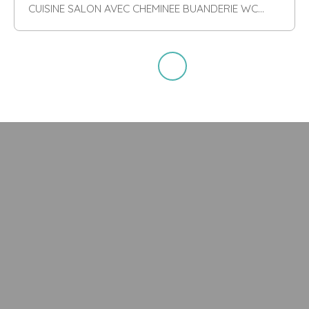
CUISINE SALON AVEC CHEMINEE BUANDERIE WC
SALLE D'EAU EN REZ DE CHAUSSEE 3 CHAMBRES
BUREAU A L'ETAGE DEPENDANCE ATTENANTE DE
350 M2 + BATIMENT DE 177 M2 EN FACE SUR
TERRAIN OMBRAGE DE 5 289 M2