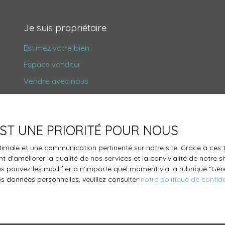
Je suis propriétaire
Estimez votre bien
Espace vendeur
Vendre avec nous
Gestion locative
Nous contacter
 EST UNE PRIORITÉ POUR NOUS
optimale et une communication pertinente sur notre site. Grace à c
 d'améliorer la qualité de nos services et la convivialité de notre s
 pouvez les modifier à n'importe quel moment via la rubrique ″Gérer
os données personnelles, veuillez consulter
notre politique de confide
14 boulevard Carnot
TousRevel