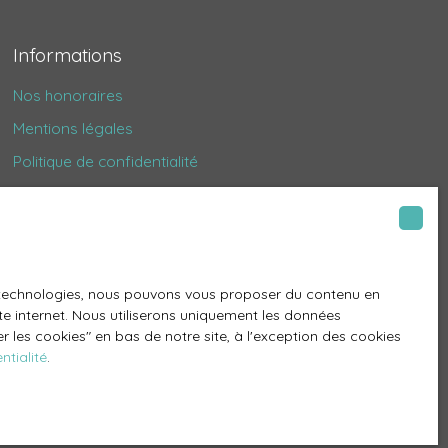
Informations
Nos honoraires
Mentions légales
Politique de confidentialité
Plan du site
Gérer les cookies
Propulsé par
es technologies, nous pouvons vous proposer du contenu en
ite internet. Nous utiliserons uniquement les données
 les cookies″ en bas de notre site, à l'exception des cookies
ntialité
.