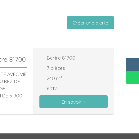
Créer une alerte
Bertre 81700
tre 81700
7
pièces
TE AVEC VIE
240
m²
U REZ DE
AGE
6012
 DE 5 900
En savoir +