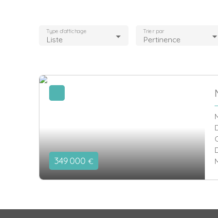
Type d'affichage
Trier par
Liste
Pertinence
349 000
€